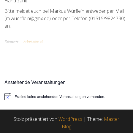
Hand zählt.
Bitte meldet euch bei Markus Würflein entweder per Mail
(m.wuerflein@gmx.de) oder per Telefon (01515/9824730)
an.
Kategorie
Arbeitsdienst
Anstehende Veranstaltungen
Es sind keine anstehenden Veranstaltungen vorhanden.
H
i
n
w
e
Stolz präsentiert von
WordPress
|
Theme:
Master
i
Blog
s