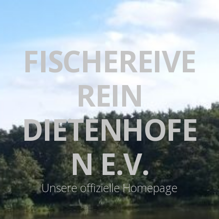
FISCHEREIVE
REIN
DIETENHOFE
N E.V.
Unsere offizielle Homepage