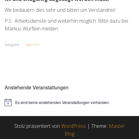
Wir bedauern dies sehr und bitten um Verständnis!
P.S.: Arbeitsdienste sind weiterhin möglich. Bitte dazu bei
Markus Würflein melden.
Kategorie
Allgemein
Anstehende Veranstaltungen
Es sind keine anstehenden Veranstaltungen vorhanden.
H
i
n
w
e
Stolz präsentiert von
WordPress
|
Theme:
Master
i
Blog
s