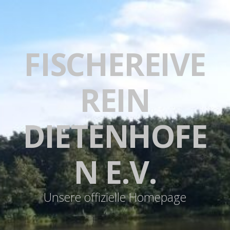
FISCHEREIVE
REIN
DIETENHOFE
N E.V.
Unsere offizielle Homepage