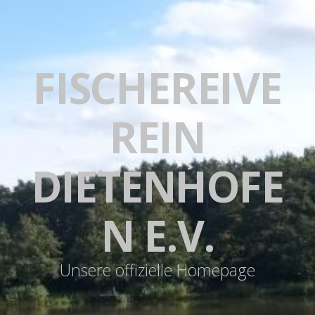
FISCHEREIVE
REIN
DIETENHOFE
N E.V.
Unsere offizielle Homepage