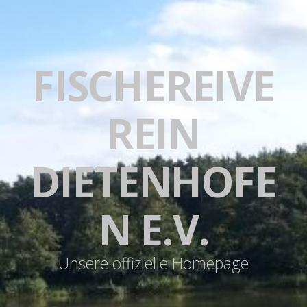
FISCHEREIVE
REIN
DIETENHOFE
N E.V.
Unsere offizielle Homepage