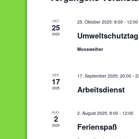
ä
a
s
h
e
l
l
l
OKT.
25. Oktober 2025: 8:00
-
12:00
25
e
w
t
Umweltschutztag
2025
n
o
u
.
r
Moosweiher
t
n
e
i
g
n
SEP.
17. September 2025: 20:00
-
2
17
e
g
Arbeitsdienst
2025
e
n
b
e
S
AUG.
2. August 2025: 8:00
-
12:00
n
2
u
.
Ferienspaß
2025
S
c
u