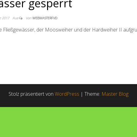
sser gesperrt
z 2017
Aus
Von
WEBMASTERFVD
alle Fließgewässer, der Moosweiher und der Hardweiher II aufgr
Stolz präsentiert von
WordPress
|
Theme:
Master Blog