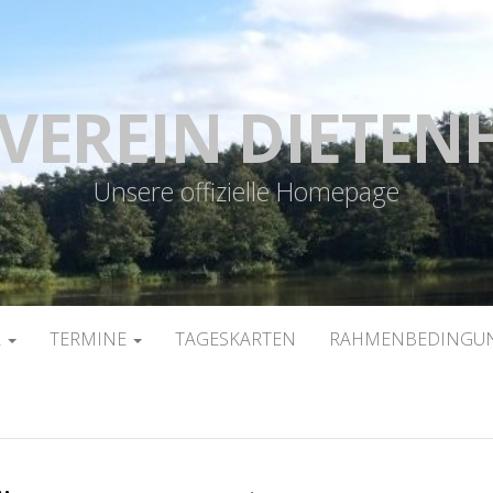
VEREIN DIETEN
Unsere offizielle Homepage
R
TERMINE
TAGESKARTEN
RAHMENBEDINGUN