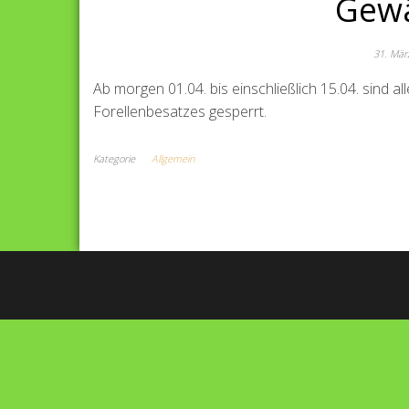
Gewä
31. Mär
Ab morgen 01.04. bis einschließlich 15.04. sind 
Forellenbesatzes gesperrt.
Kategorie
Allgemein