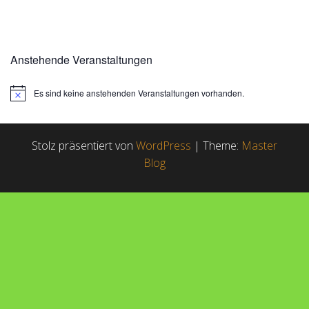
Anstehende Veranstaltungen
Es sind keine anstehenden Veranstaltungen vorhanden.
H
i
n
w
e
Stolz präsentiert von
WordPress
|
Theme:
Master
i
Blog
s