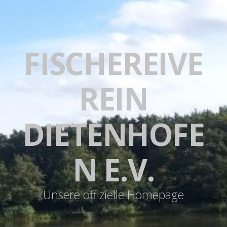
FISCHEREIVE
REIN
DIETENHOFE
N E.V.
Unsere offizielle Homepage