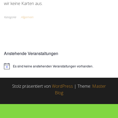
wir keine Karten aus.
Kategorie
Allgemein
Anstehende Veranstaltungen
Es sind keine anstehenden Veranstaltungen vorhanden.
H
i
n
w
e
Stolz präsentiert von
WordPress
|
Theme:
Master
i
Blog
s