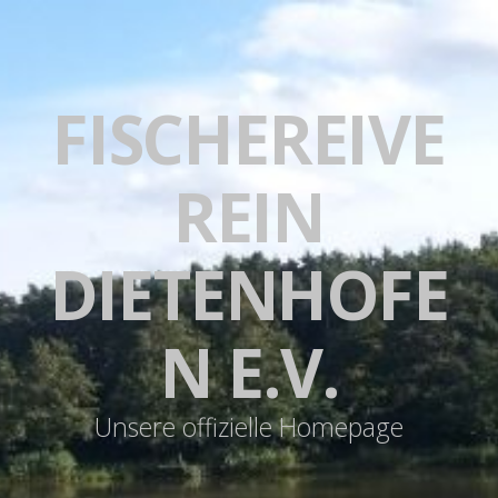
FISCHEREIVE
REIN
DIETENHOFE
N E.V.
Unsere offizielle Homepage