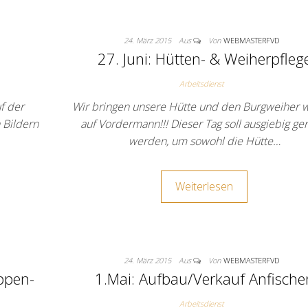
24. März 2015
Aus
Von
WEBMASTERFVD
27. Juni: Hütten- & Weiherpfleg
Arbeitsdienst
f der
Wir bringen unsere Hütte und den Burgweiher 
 Bildern
auf Vordermann!!! Dieser Tag soll ausgiebig ge
werden, um sowohl die Hütte…
Weiterlesen
24. März 2015
Aus
Von
WEBMASTERFVD
ppen-
1.Mai: Aufbau/Verkauf Anfische
Arbeitsdienst