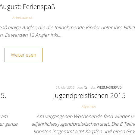
 August: Ferienspaß
Arbeitsdienst
aß einige Angler, die die teilnehmende Kinder unter ihre Fittic
. Es werden 12 Angler inkl.…
Weiterlesen
11. Mai 2015
Aus
Von
WEBMASTERFVD
5.
Jugendpreisfischen 2015
Allgemein
r am
Am vergangenen Wochenende fand wieder u
er ganze
alljährliches Jugendpreisfischen statt. Die 8 Tei
konnten insgesamt acht Karpfen und einen Gras