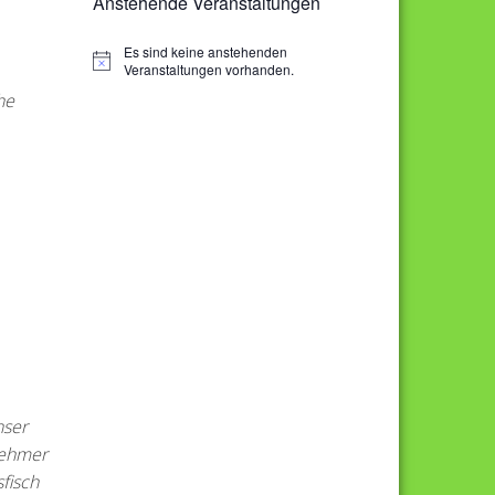
Anstehende Veranstaltungen
Es sind keine anstehenden
H
Veranstaltungen vorhanden.
i
he
n
w
e
i
s
nser
lnehmer
fisch