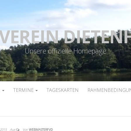
VEREIN DIETEN
Unsere offizielle Homepage
R
TERMINE
TAGESKARTEN
RAHMENBEDINGUN
i 2015
Aus
Von
WEBMASTERFVD