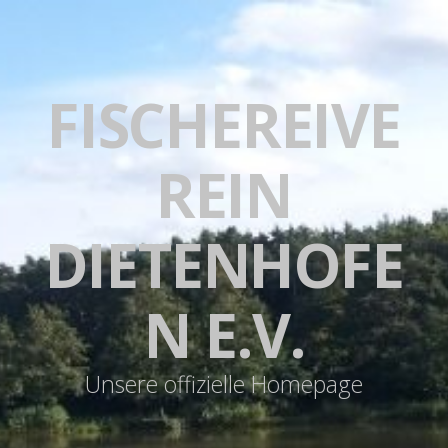
FISCHEREIVE
REIN
DIETENHOFE
N E.V.
Unsere offizielle Homepage