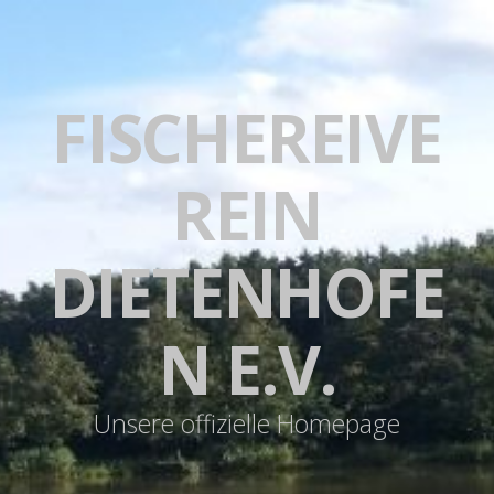
FISCHEREIVE
REIN
DIETENHOFE
N E.V.
Unsere offizielle Homepage