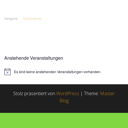
Kategorie
Arbeitsdienst
Anstehende Veranstaltungen
Es sind keine anstehenden Veranstaltungen vorhanden.
H
i
n
w
e
Stolz präsentiert von
WordPress
|
Theme:
Master
i
Blog
s