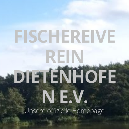
FISCHEREIVE
REIN
DIETENHOFE
N E.V.
Unsere offizielle Homepage