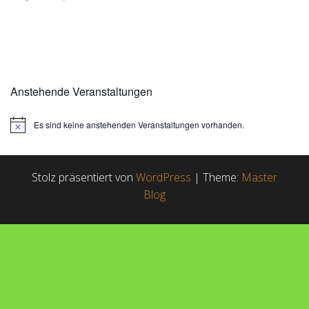
Anstehende Veranstaltungen
Es sind keine anstehenden Veranstaltungen vorhanden.
H
i
n
w
e
Stolz präsentiert von
WordPress
|
Theme:
Master
i
Blog
s