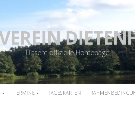
VEREIN DIETEN
Unsere offizielle Homepage
R
TERMINE
TAGESKARTEN
RAHMENBEDINGUN