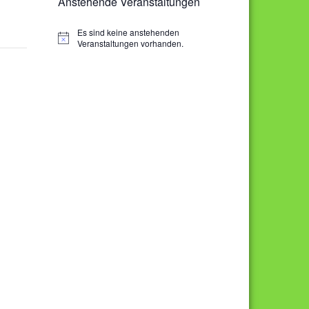
Anstehende Veranstaltungen
Es sind keine anstehenden
H
Veranstaltungen vorhanden.
i
n
w
e
i
s